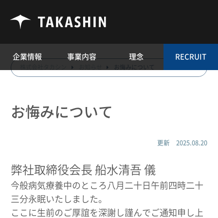
企業情報
事業内容
理念
RECRUIT
株式会社タカシン
お知らせ
お悔みについて
お悔みについて
更新 2025.08.20
弊社取締役会長 船水清吾 儀
今般病気療養中のところ八月二十日午前四時二十
三分永眠いたしました。
ここに生前のご厚誼を深謝し謹んでご通知申し上